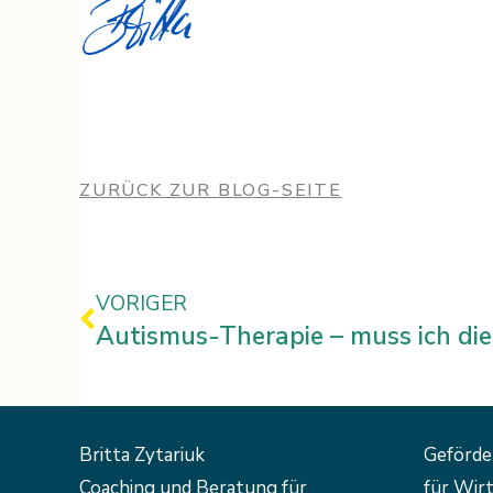
ZURÜCK ZUR BLOG-SEITE
Zurück
VORIGER
Au
Britta Zytariuk
Geförde
Coaching und Beratung für
für Wirt