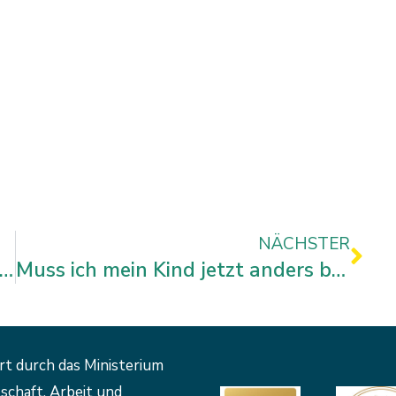
Näc
NÄCHSTER
tismus-Therapie – muss ich die selber zahlen?
Muss ich mein Kind jetzt anders behandeln?
rt durch das Ministerium
schaft, Arbeit und