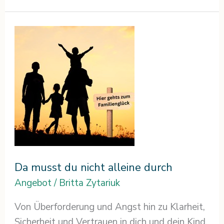
Da
musst
du
nicht
alleine
durch
Da musst du nicht alleine durch
Angebot
/
Britta Zytariuk
Von Überforderung und Angst hin zu Klarheit,
Sicherheit und Vertrauen in dich und dein Kind.