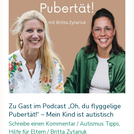
Podcast
„Oh,
du
flyggelige
Pubertät!“
–
Mein
Kind
ist
autistisch
Zu Gast im Podcast „Oh, du flyggelige
Pubertät!“ – Mein Kind ist autistisch
Schreibe einen Kommentar
/
Autismus Tipps
,
Hilfe für Eltern
/
Britta Zytariuk