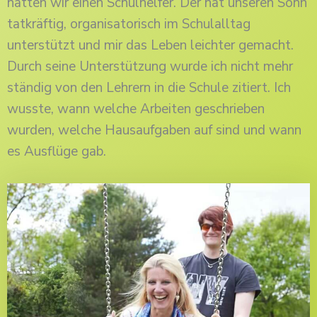
hatten wir einen Schulhelfer. Der hat unseren Sohn
tatkräftig, organisatorisch im Schulalltag
unterstützt und mir das Leben leichter gemacht.
Durch seine Unterstützung wurde ich nicht mehr
ständig von den Lehrern in die Schule zitiert. Ich
wusste, wann welche Arbeiten geschrieben
wurden, welche Hausaufgaben auf sind und wann
es Ausflüge gab.