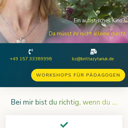
Ein autistisches Kind?
Da müsst ihr nicht alleine durch!
+49 157 33389998
bz@brittazytariuk.de
WORKSHOPS FÜR PÄDAGOGEN
Bei mir bist du richtig, wenn du ...