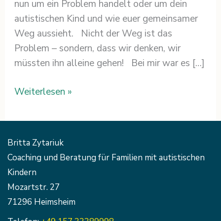
nun um ein Problem handelt oder um dein
autistischen Kind und wie euer gemeinsamer
Weg aussieht. Nicht der Weg ist das
Problem – sondern, dass wir denken, wir
müssten ihn alleine gehen! Bei mir war es […]
Weiterlesen »
Britta Zytariuk
Coaching und Beratung für Familien mit autistischen
Kindern
Mozartstr. 27
71296 Heimsheim