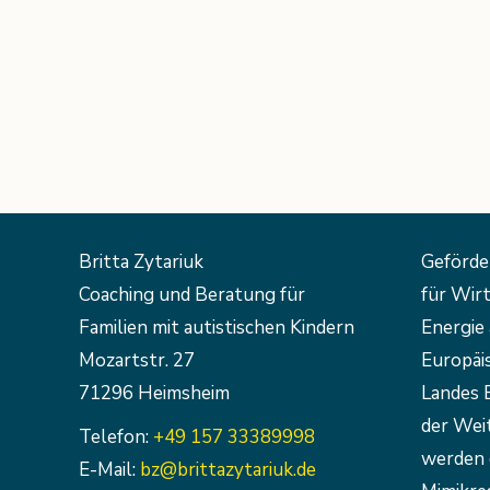
Britta Zytariuk
Geförde
Coaching und Beratung für
für Wirt
Familien mit autistischen Kindern
Energie 
Mozartstr. 27
Europäi
71296 Heimsheim
Landes 
der Weit
Telefon:
+49 157 33389998
werden 
E-Mail:
bz@brittazytariuk.de