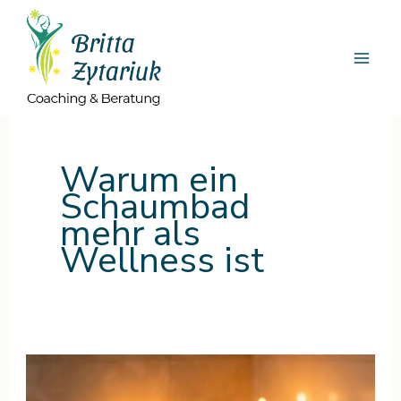
Zum
Inhalt
springen
Warum ein
Schaumbad
mehr als
Wellness ist
Ein
Schaumbad