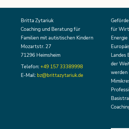
Britta Zytariuk
Geförde
Coaching und Beratung für
für Wirt
Familien mit autistischen Kindern
Energie 
Mozartstr. 27
Europäi
71296 Heimsheim
Landes 
der Weit
Telefon:
+49 157 33389998
werden 
E-Mail:
bz@brittazytariuk.de
Mimikre
Profess
Basistra
Coaching