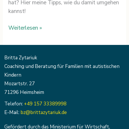
hat? Hier meine Tipps, wie du damit umgehen
kannst!
Weiterlesen »
Britta Zytariuk
Coaching und Beratung für Familien mit autistischen
Kindern
Mozartstr. 27
71296 Heimsheim
Telefon:
+49 157 33389998
E-Mail:
bz@brittazytariuk.de
Gefördert durch das Ministerium für Wirtschaft,