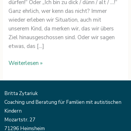
dürfen!“ Oder „Ich bin zu dick / dünn / alt / …!“
Ganz ehrlich, wer kenn das nicht? Immer
wieder erleben wir Situation, auch mit
unserem Kind, da merken wir, das wir übers
Ziel hinausgeschossen sind. Oder wir sagen
etwas, das […]
Weiterlesen »
Britta Zytariuk
Coaching und Beratung für Familien mit autistischen
Kindern
Mozartstr. 27
71296 Heimsheim