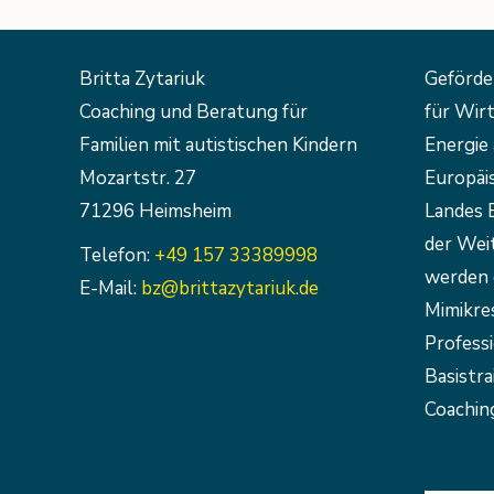
Britta Zytariuk
Geförde
Coaching und Beratung für
für Wirt
Familien mit autistischen Kindern
Energie 
Mozartstr. 27
Europäi
71296 Heimsheim
Landes 
der Weit
Telefon:
+49 157 33389998
werden 
E-Mail:
bz@brittazytariuk.de
Mimikre
Profess
Basistra
Coaching