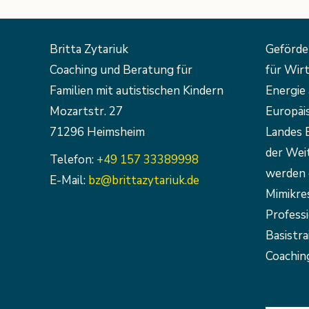
Britta Zytariuk
Geförde
Coaching und Beratung für
für Wirt
Familien mit autistischen Kindern
Energie 
Mozartstr. 27
Europäi
71296 Heimsheim
Landes 
der Weit
Telefon:
+49 157 33389998
werden 
E-Mail:
bz@brittazytariuk.de
Mimikre
Profess
Basistra
Coaching