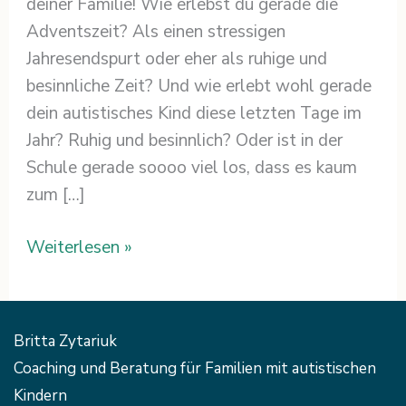
deiner Familie! Wie erlebst du gerade die
Adventszeit? Als einen stressigen
Jahresendspurt oder eher als ruhige und
besinnliche Zeit? Und wie erlebt wohl gerade
dein autistisches Kind diese letzten Tage im
Jahr? Ruhig und besinnlich? Oder ist in der
Schule gerade soooo viel los, dass es kaum
zum […]
Weiterlesen »
Britta Zytariuk
Coaching und Beratung für Familien mit autistischen
Kindern