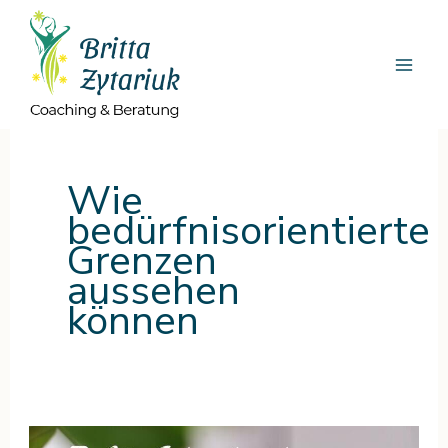
Zum
Inhalt
springen
Wie
bedürfnisorientierte
Grenzen
aussehen
können
Bedürfnisorientierung