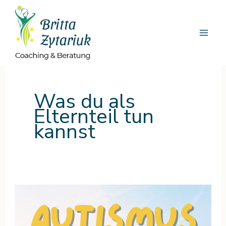
Zum
Inhalt
springen
Was du als
Elternteil tun
kannst
Autismus
bei
Kindern