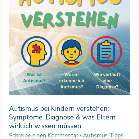
verstehen:
Symptome,
Diagnose
&
was
Eltern
wirklich
wissen
müssen
Autismus bei Kindern verstehen:
Symptome, Diagnose & was Eltern
wirklich wissen müssen
Schreibe einen Kommentar
/
Autismus Tipps
,