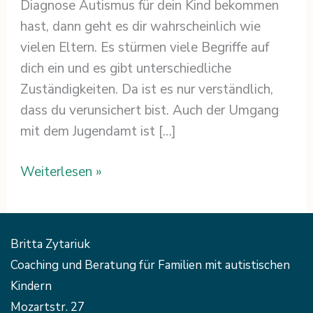
Diagnose Autismus für dein Kind bekommen
hast, dann geht es dir wahrscheinlich wie
vielen Eltern. Es stürmen viele Begriffe auf
dich ein und es gibt unterschiedliche
Zuständigkeiten. Da ist es nur verständlich,
dass du verunsichert bist. Auch der Umgang
mit dem Jugendamt ist […]
Weiterlesen »
Britta Zytariuk
Coaching und Beratung für Familien mit autistischen
Kindern
Mozartstr. 27