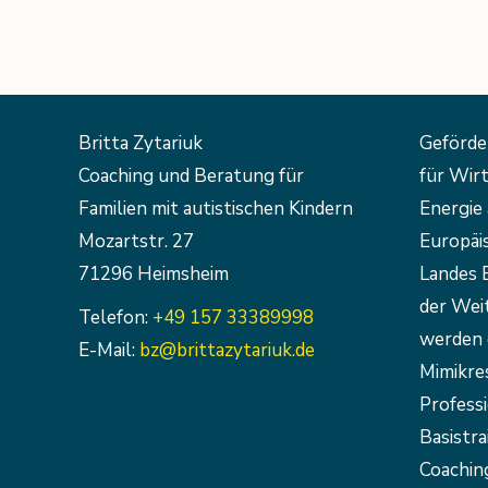
Britta Zytariuk
Geförde
Coaching und Beratung für
für Wirt
Familien mit autistischen Kindern
Energie 
Mozartstr. 27
Europäi
71296 Heimsheim
Landes 
der Weit
Telefon:
+49 157 33389998
werden 
E-Mail:
bz@brittazytariuk.de
Mimikre
Profess
Basistra
Coaching