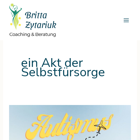
Zum
Inhalt
springen
ein Akt der
Selbstfürsorge
Autismus
und
Ferien