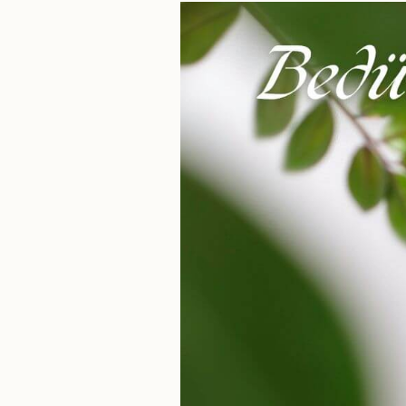
Bedürfnisorientierung
und
Neurodiversität