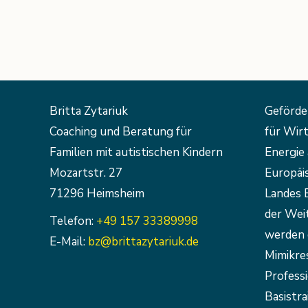
Britta Zytariuk
Geförde
Coaching und Beratung für
für Wirt
Familien mit autistischen Kindern
Energie 
Mozartstr. 27
Europäi
71296 Heimsheim
Landes 
der Weit
Telefon:
+49 157 33389998
werden 
E-Mail:
bz@brittazytariuk.de
Mimikre
Profess
Basistra