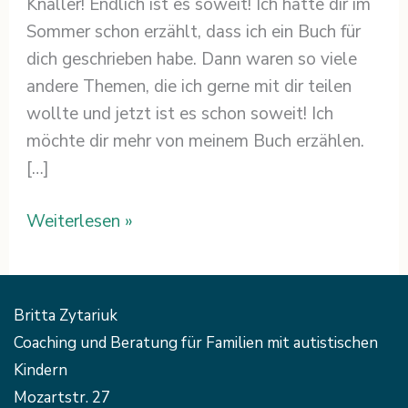
Knaller! Endlich ist es soweit! Ich hatte dir im
Sommer schon erzählt, dass ich ein Buch für
dich geschrieben habe. Dann waren so viele
andere Themen, die ich gerne mit dir teilen
wollte und jetzt ist es schon soweit! Ich
möchte dir mehr von meinem Buch erzählen.
[…]
Weiterlesen »
Britta Zytariuk
Coaching und Beratung für Familien mit autistischen
Kindern
Mozartstr. 27