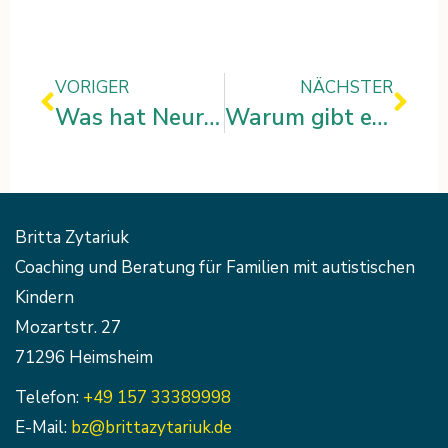
Zurück
Näc
VORIGER
NÄCHSTER
Was hat Neurodiversität mit Curry zu tun?
Warum gibt es keinen neuen Artikel?
Britta Zytariuk
Coaching und Beratung für Familien mit autistischen
Kindern
Mozartstr. 27
71296 Heimsheim
Telefon:
+49 157 33389998
E-Mail:
bz@brittazytariuk.de