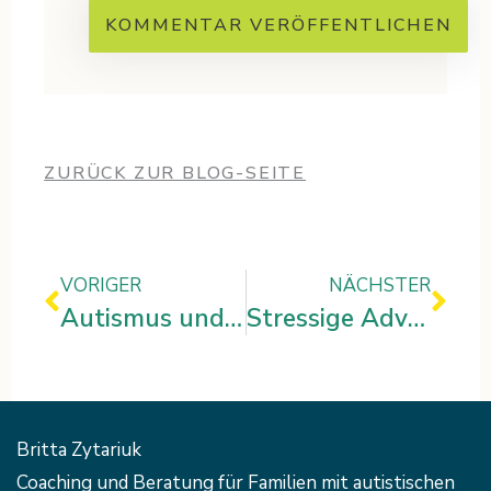
ZURÜCK ZUR BLOG-SEITE
Zurück
Näc
VORIGER
NÄCHSTER
Autismus und Kita: Wie Inklusion zur Bereicherung für alle werden kann
Stressige Adventszeit
Britta Zytariuk
Coaching und Beratung für Familien mit autistischen